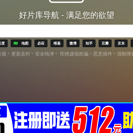
好片库导航 - 满足您的欲望
百度
地图
必应
维基
微博
知乎
豆瓣
京东
全面丶更新及时丶安全纯净丶 拒绝虚假欺骗丶恶意插件丶强制弹